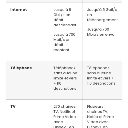
Internet
Jusqu’à 8
Jusqu’à 5 Gbit/s
Gbit/s en
en
débit
téléchargement
descendant
Jusqu’à 700
Jusqu’à 700
Mbit/s en envoi
Mbit/s en
débit
montant
Téléphone
Téléphonez
Téléphonez
sans aucune
sans aucune
limite et vers
limite et vers +
+ 110
110 destinations
destinations
TV
270 chaînes
Plusieurs
TV, Netflix et
chaînes TV,
Prime Video
Netflix et Prime
avec
Video avec
Disney+ en
Disney+ en